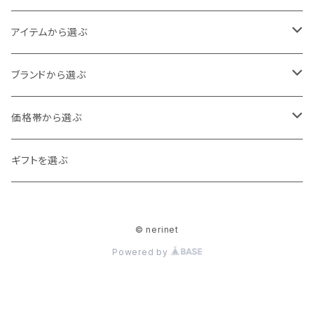
Baby
アイテムから選ぶ
60cm
80cm
アウター
ブランドから選ぶ
70cm
カーディガン
90cm
トップス
ampersand
価格帯から選ぶ
ジャケット
カットソー
100cm
ボトムス
DILASH
0～1,000
ギフトを選ぶ
ベスト
シャツ・ブラウス
ボトムス
110cm
スカート・ワンピース
Ocean＆Ground
1,000～2,000
© nerinet
コート
トレーナー
オールインワン
120cm
シューズ
La Stella
2,000～3,000
Powered by
チュニック
ロンパース
スリッポン
130cm
帽子・ヘアアクセサリー
F.O.Kids
3,000～4,000