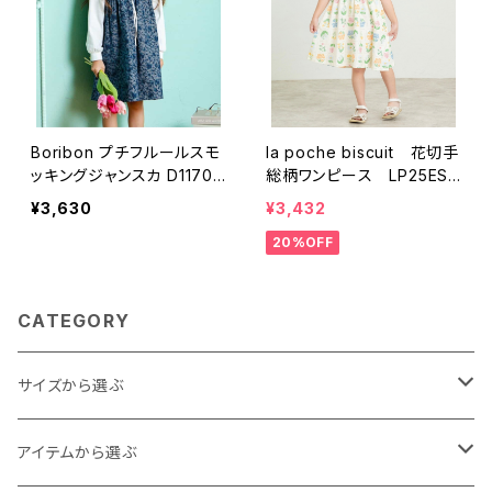
Boribon プチフルールスモ
la poche biscuit 花切手
ッキングジャンスカ D11702
総柄ワンピース LP25ES11
6
5
¥3,630
¥3,432
20%OFF
CATEGORY
サイズから選ぶ
Baby
アイテムから選ぶ