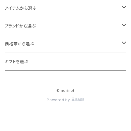
Baby
アイテムから選ぶ
60cm
80cm
アウター
ブランドから選ぶ
70cm
カーディガン
90cm
トップス
ampersand
価格帯から選ぶ
ジャケット
カットソー
100cm
ボトムス
DILASH
0～1,000
ギフトを選ぶ
ベスト
シャツ・ブラウス
ボトムス
110cm
スカート・ワンピース
Ocean＆Ground
1,000～2,000
© nerinet
コート
トレーナー
オールインワン
120cm
シューズ
La Stella
2,000～3,000
Powered by
チュニック
ロンパース
スリッポン
130cm
帽子・ヘアアクセサリー
F.O.Kids
3,000～4,000
カーディガン
サロペット
スニーカー