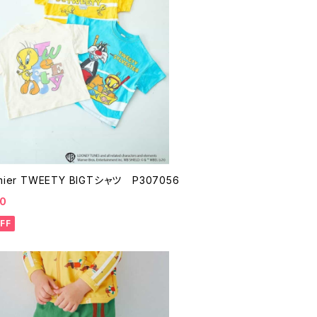
p.premier TWEETY BIGTシャツ P307056
00
FF