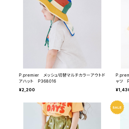
P.premier メッシュ切替マルチカラーアウトド
P.pr
アハット P368016
ャツ P
¥2,200
¥1,43