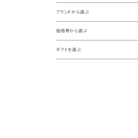
60cm
80cm
アウター
ブランドから選ぶ
70cm
カーディガン
90cm
トップス
ampersand
価格帯から選ぶ
ジャケット
カットソー
100cm
ボトムス
DILASH
0～1,000
ギフトを選ぶ
ベスト
シャツ・ブラウス
ボトムス
110cm
スカート・ワンピース
Ocean＆Ground
1,000～2,000
コート
トレーナー
オールインワン
120cm
シューズ
La Stella
2,000～3,000
チュニック
ロンパース
スリッポン
130cm
帽子・ヘアアクセサリー
F.O.Kids
3,000～4,000
カーディガン
サロペット
スニーカー
ヘアクリップ
バッグ
seraph
4,000～5,000
ブルゾン