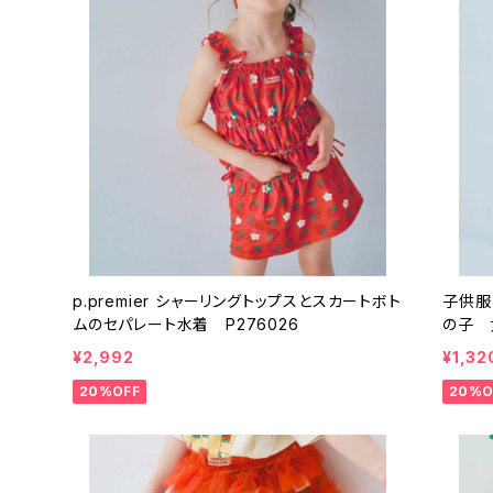
p.premier シャーリングトップスとスカートボト
子供服
ムのセパレート水着 P276026
の子 女の
スちょ
¥2,992
¥1,32
07016
20%OFF
20%O