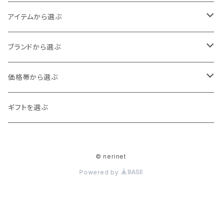
Baby
アイテムから選ぶ
60cm
80cm
アウター
ブランドから選ぶ
70cm
カーディガン
90cm
トップス
ampersand
価格帯から選ぶ
ジャケット
カットソー
100cm
ボトムス
DILASH
0～1,000
ギフトを選ぶ
ベスト
シャツ・ブラウス
ボトムス
110cm
スカート・ワンピース
Ocean＆Ground
1,000～2,000
© nerinet
コート
トレーナー
オールインワン
120cm
シューズ
La Stella
2,000～3,000
Powered by
チュニック
ロンパース
スリッポン
130cm
帽子・ヘアアクセサリー
F.O.Kids
3,000～4,000
カーディガン
サロペット