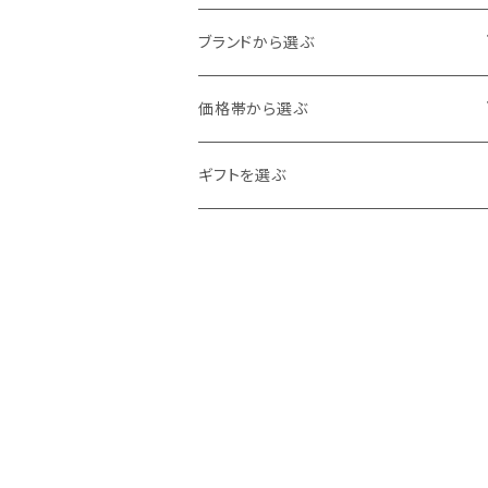
60cm
80cm
アウター
ブランドから選ぶ
70cm
カーディガン
90cm
トップス
ampersand
価格帯から選ぶ
ジャケット
カットソー
100cm
ボトムス
DILASH
0～1,000
ギフトを選ぶ
ベスト
シャツ・ブラウス
ボトムス
110cm
スカート・ワンピース
Ocean＆Ground
1,000～2,000
コート
トレーナー
オールインワン
120cm
シューズ
La Stella
2,000～3,000
チュニック
ロンパース
スリッポン
130cm
帽子・ヘアアクセサリー
F.O.Kids
3,000～4,000
カーディガン
サロペット
スニーカー
ヘアクリップ
バッグ
seraph
4,000～5,000
ブルゾン