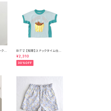
BIT'Z 【知育】スナックタイム仕掛
けTシャツ 接触冷感 B307046
¥2,310
30%OFF