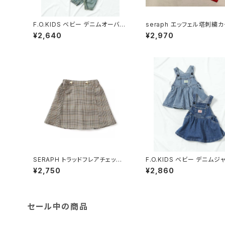
F.O.KIDS ベビー デニムオーバー
seraph エッフェル塔刺繍
オール R419026
ィガン S404016
¥2,640
¥2,970
SERAPH トラッドフレアチェック
F.O.KIDS ベビー デニムジ
スカート S418016
ースカート R417026
¥2,750
¥2,860
セール中の商品