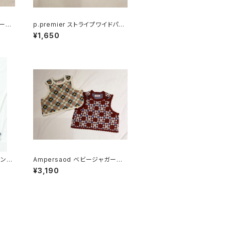
カーデ
p.premier ストライプワイドパン
ツ P420026
¥1,650
ャンパ
Ampersaod ベビージャガーベ
スト L435016
¥3,190