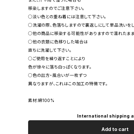
移染しますのでご注意下さい。
○淡い色との重ね着には注意して下さい。
○洗濯の際、色落ちしますので裏返しにして単品洗いをし
○他の商品に移染する可能性がありますので濡れたまま
○他の衣類に色移りした場合は
直ちに洗濯して下さい。
○ご使用を繰り返すことにより
色が徐々に落ち白っぽくなります。
○色の出方・風合いが一枚ずつ
異なりますが、これはこの加工の特徴です。
素材:綿100%
International shipping a
Add to cart