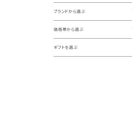
60cm
80cm
アウター
ブランドから選ぶ
70cm
カーディガン
90cm
トップス
ampersand
価格帯から選ぶ
ジャケット
カットソー
100cm
ボトムス
DILASH
0～1,000
ギフトを選ぶ
ベスト
シャツ・ブラウス
ボトムス
110cm
スカート・ワンピース
Ocean＆Ground
1,000～2,000
コート
トレーナー
オールインワン
120cm
シューズ
La Stella
2,000～3,000
チュニック
ロンパース
スリッポン
130cm
帽子・ヘアアクセサリー
F.O.Kids
3,000～4,000
カーディガン
サロペット
スニーカー
ヘアクリップ
バッグ
seraph
4,000～5,000
ブルゾン