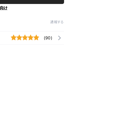
向け
通報する
(90)