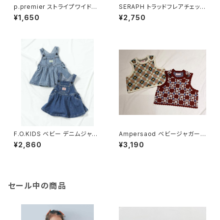
p.premier ストライプワイドパ
SERAPH トラッドフレアチェック
ンツ P420026
スカート S418016
¥1,650
¥2,750
F.O.KIDS ベビー デニムジャン
Ampersaod ベビージャガー
パースカート R417026
ベスト L435016
¥2,860
¥3,190
セール中の商品