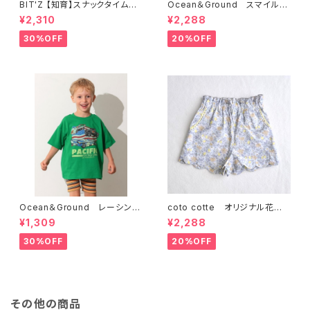
BIT'Z 【知育】スナックタイム仕
Ocean＆Ground スマイルマ
掛けTシャツ 接触冷感 B307
ークショーツ 4537301
¥2,310
¥2,288
046
30%OFF
20%OFF
Ocean＆Ground レーシング
coto cotte オリジナル花柄
プリントTシャツ 4616116
スカラップ パンツ 722-5640
¥1,309
¥2,288
02
30%OFF
20%OFF
その他の商品