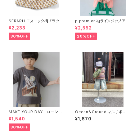
SERAPH エスニック柄ブラウ
p.premier 袖ラインジップアッ
ス S209036
プラッシュガード P276016
¥2,233
¥2,552
30%OFF
20%OFF
MAKE YOUR DAY ローンチ
Ocean＆Ground マルチボー
ロケット柄半袖Tシャツ M63
ダータンクトップ 4616703
¥1,540
¥1,870
0106
30%OFF