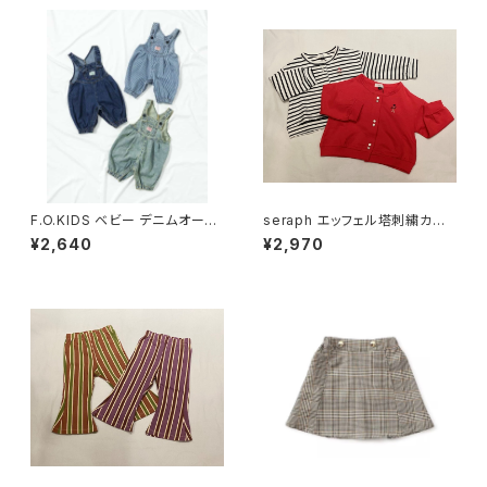
F.O.KIDS ベビー デニムオーバ
seraph エッフェル塔刺繍カー
ーオール R419026
ディガン S404016
¥2,640
¥2,970