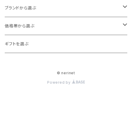
60cm
80cm
アウター
ブランドから選ぶ
70cm
カーディガン
90cm
トップス
ampersand
価格帯から選ぶ
ジャケット
カットソー
100cm
ボトムス
DILASH
0～1,000
ギフトを選ぶ
ベスト
シャツ・ブラウス
ボトムス
110cm
スカート・ワンピース
Ocean＆Ground
1,000～2,000
© nerinet
コート
トレーナー
オールインワン
120cm
シューズ
La Stella
2,000～3,000
Powered by
チュニック
ロンパース
スリッポン
130cm
帽子・ヘアアクセサリー
F.O.Kids
3,000～4,000
カーディガン
サロペット
スニーカー
ヘアクリップ
バッグ
seraph
4,000～5,000
ブルゾン
ブーツ
ヘアバンド