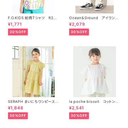
F.O.KIDS 総柄Tシャツ R207
Ocean＆Ground アイランド
206
ショーツ 4617208
¥1,771
¥2,079
30%OFF
30%OFF
SERAPH まいにちワンピース
la poche biscuit コットンレ
S217046
ース×シャーリングガーリーブラ
¥1,848
¥2,541
ウス LP26ES004
30%OFF
30%OFF