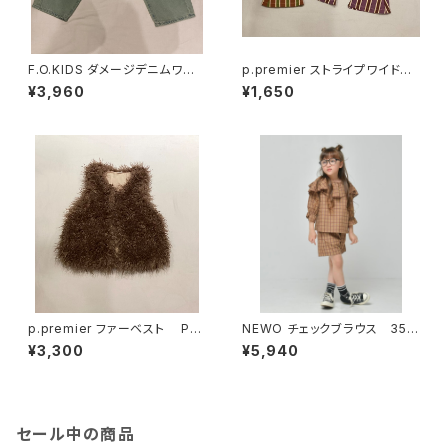
F.O.KIDS ダメージデニムワイド
p.premier ストライプワイドパ
パンツ R421126
ンツ P420026
¥3,960
¥1,650
p.premier ファーベスト P41
NEWO チェックブラウス 352
5016
6706
¥3,300
¥5,940
セール中の商品