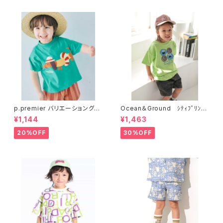
p.premier バリエーショングラ
Ocean＆Ground ｼﾃｨﾌﾟﾘﾝﾄ
フィックTシャツ P207026
Tｼｬﾂ 4616103
¥1,144
¥1,463
20%OFF
30%OFF