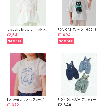
la poche biscuit コットンレ
FOV CAT Tシャツ 606484
ース×シャーリングガーリーブラ
¥2,541
¥1,694
ウス LP26ES004
30%OFF
30%OFF
Boribon スワン・フラワープリ
F.O.KIDS ベビー デニムオーバ
ントモチーフTシャツ D20705
ーオール R419026
¥1,672
¥2,640
6