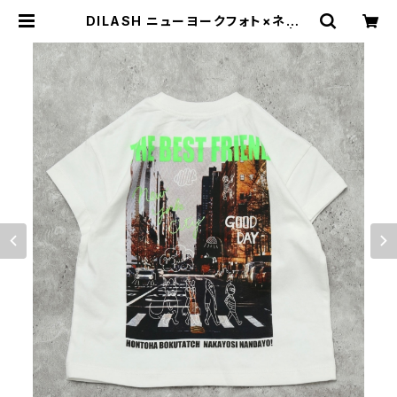
DILASH ニューヨークフォト×ネオン
メッセージ半袖T DL26ES030 | n
erinet