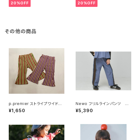
20%OFF
20%OFF
その他の商品
p.premier ストライプワイドパ
Newo フリルラインパンツ 35
ンツ P420026
26711
¥1,650
¥5,390