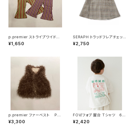
p.premier ストライプワイドパ
SERAPH トラッドフレアチェック
ンツ P420026
スカート S418016
¥1,650
¥2,750
p.premier ファーベスト P41
FOV/フォブ 屋台 Tシャツ 69
5016
6410
¥3,300
¥2,420