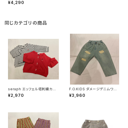
04
¥4,290
同じカテゴリの商品
seraph エッフェル塔刺繍カー
F.O.KIDS ダメージデニムワイド
ディガン S404016
パンツ R421126
¥2,970
¥3,960