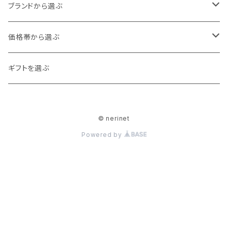
60cm
80cm
アウター
ブランドから選ぶ
70cm
カーディガン
90cm
トップス
ampersand
価格帯から選ぶ
ジャケット
カットソー
100cm
ボトムス
DILASH
0～1,000
ギフトを選ぶ
ベスト
シャツ・ブラウス
ボトムス
110cm
スカート・ワンピース
Ocean＆Ground
1,000～2,000
© nerinet
コート
トレーナー
オールインワン
120cm
シューズ
La Stella
2,000～3,000
Powered by
チュニック
ロンパース
スリッポン
130cm
帽子・ヘアアクセサリー
F.O.Kids
3,000～4,000
カーディガン
サロペット
スニーカー
ヘアクリップ
バッグ
seraph
4,000～5,000
ブルゾン
ブーツ
ヘアバンド
リュック
靴下・タイツ
Cienta
5,000～