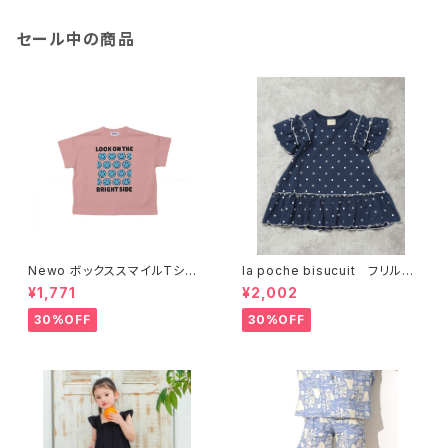
セール中の商品
Newo ボックススマイルTシャ
la poche bisucuit フリル袖
ツ 3126401
ドット＆リボン柄半袖Tシャツ
¥1,771
¥2,002
LP26MS013
30%OFF
30%OFF