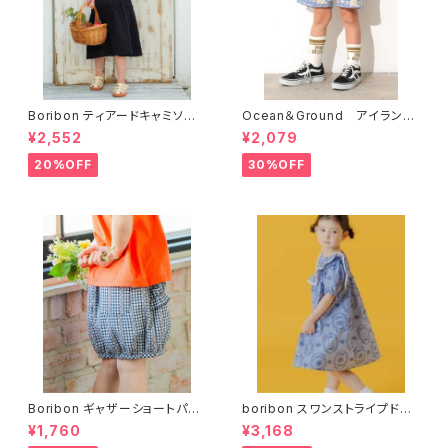
Boribon ティアードキャミソー
Ocean＆Ground アイランド
ルワンピース D317036
ショーツ 4617208
¥2,552
¥2,079
20%OFF
30%OFF
Boribon ギャザーショートパン
boribon スワンストライプドレ
ツ 4分丈 D323016
ス D217026
¥1,760
¥3,168