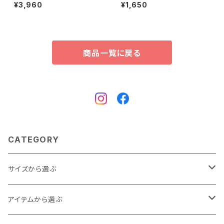
ット L404036
ーナー P406096
¥3,960
¥1,650
商品一覧に戻る
CATEGORY
サイズから選ぶ
Baby
アイテムから選ぶ