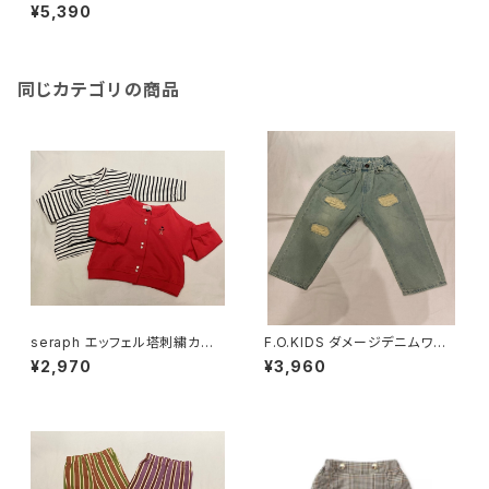
26711
¥5,390
同じカテゴリの商品
seraph エッフェル塔刺繍カー
F.O.KIDS ダメージデニムワイド
ディガン S404016
パンツ R421126
¥2,970
¥3,960