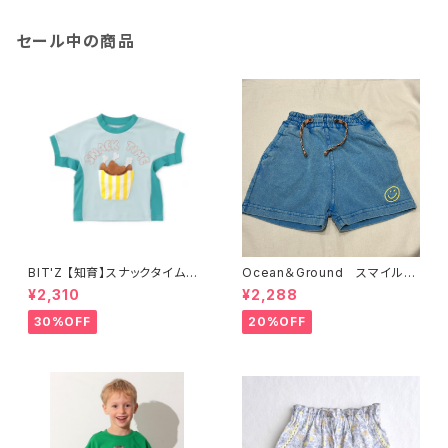
セール中の商品
BIT'Z 【知育】スナックタイム仕
Ocean＆Ground スマイルマ
掛けTシャツ 接触冷感 B307
ークショーツ 4537301
¥2,310
¥2,288
046
30%OFF
20%OFF