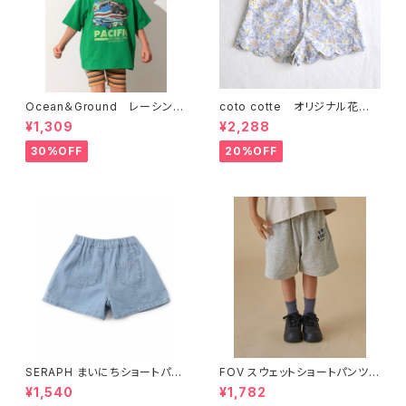
Ocean＆Ground レーシング
coto cotte オリジナル花柄
プリントTシャツ 4616116
スカラップ パンツ 722-5640
¥1,309
¥2,288
02
30%OFF
20%OFF
SERAPH まいにちショートパン
FOV スウェットショートパンツ 6
ツ S223036
05202
¥1,540
¥1,782