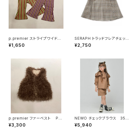
p.premier ストライプワイドパ
SERAPH トラッドフレアチェック
ンツ P420026
スカート S418016
¥1,650
¥2,750
p.premier ファーベスト P41
NEWO チェックブラウス 352
5016
6706
¥3,300
¥5,940