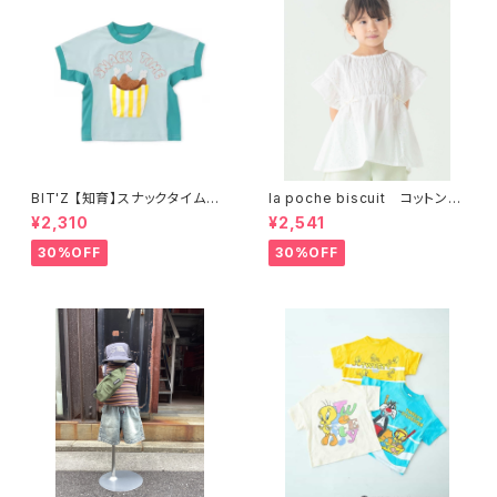
BIT'Z 【知育】スナックタイム仕
la poche biscuit コットンレ
掛けTシャツ 接触冷感 B307
ース×シャーリングガーリーブラ
¥2,310
¥2,541
046
ウス LP26ES004
30%OFF
30%OFF