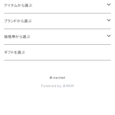
Baby
アイテムから選ぶ
60cm
80cm
アウター
ブランドから選ぶ
70cm
カーディガン
90cm
トップス
ampersand
価格帯から選ぶ
ジャケット
カットソー
100cm
ボトムス
DILASH
0～1,000
ギフトを選ぶ
ベスト
シャツ・ブラウス
ボトムス
110cm
スカート・ワンピース
Ocean＆Ground
1,000～2,000
© nerinet
コート
トレーナー
オールインワン
120cm
シューズ
La Stella
2,000～3,000
Powered by
チュニック
ロンパース
スリッポン
130cm
帽子・ヘアアクセサリー
F.O.Kids
3,000～4,000
カーディガン
サロペット
スニーカー
ヘアクリップ
バッグ
seraph
4,000～5,000